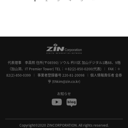
代表理事 李昌熙
住所(〒08590) ソウル 衿川区 加山デジタル1路88、9階
（加山洞、IT Premier Tower)
TEL：＋82(2)-850-0200(代表)
FAX：＋
82(2)-850-0399
事業者登録番号 220-81-20098
個人情報責任者 金泰
亨 (thkim@zin.co.kr)
お知らせ
Copyright©2020 ZINCORPORATION. All rights reserved.