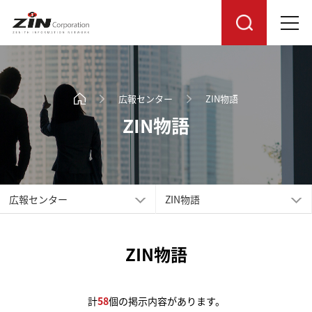
広報センター
ZIN物語
ZIN物語
広報センター
ZIN物語
ZIN物語
計
58
個の掲示内容があります。