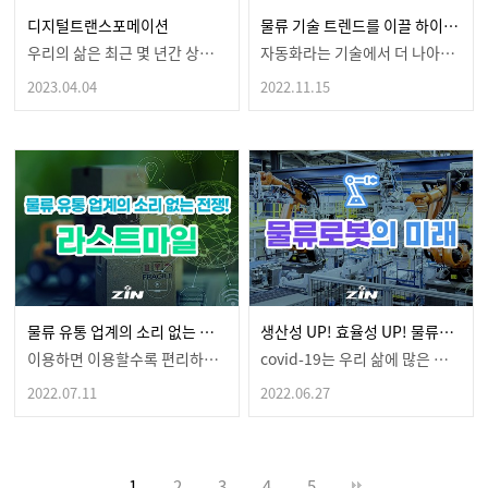
디지털트랜스포메이션
물류 기술 트렌드를 이끌 하이퍼오토메이션에 대해
우리의 삶은 최근 몇 년간 상당히 많이 변화했습니다.일…
자동화라는 기술에서 더 나아가 이제는 기업 입장에서효율…
2023.04.04
2022.11.15
물류 유통 업계의 소리 없는 전쟁! 라스트마일을 잡아라
생산성 UP! 효율성 UP! 물류로봇의 미래
이용하면 이용할수록 편리하게 느껴지는 배송,편하고 빠르…
covid-19는 우리 삶에 많은 불편과 어려움을 주었…
2022.07.11
2022.06.27
1
2
3
4
5