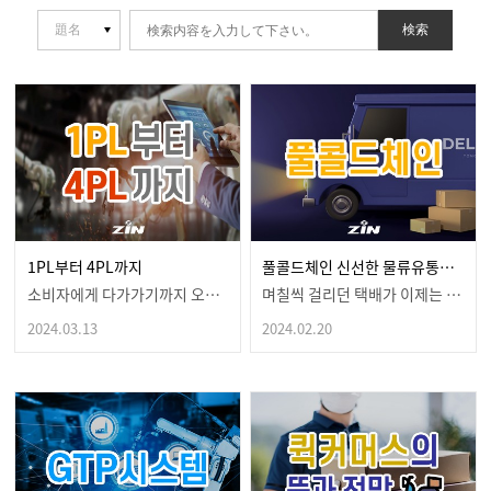
検索
1PL부터 4PL까지
풀콜드체인 신선한 물류유통의 핵심이 되다!
소비자에게 다가가기까지 오래 걸려배송이 언제 오나 오매…
며칠씩 걸리던 택배가 이제는 하루면우리 집 앞으로 도착…
2024.03.13
2024.02.20