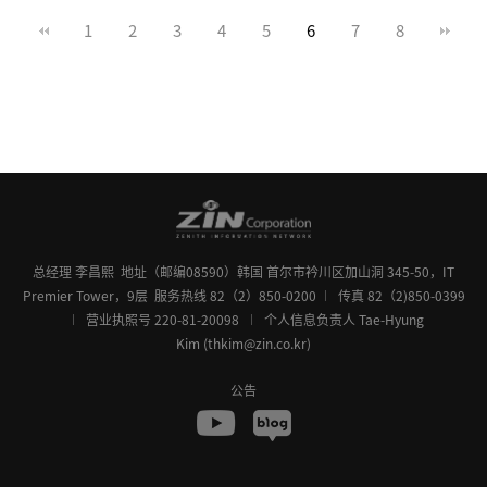
1
2
3
4
5
6
7
8
总经理 李昌熙
地址（邮编08590）韩国 首尔市衿川区加山洞 345-50，IT
Premier Tower，9层
服务热线 82（2）850-0200
传真 82（2)850-0399
营业执照号 220-81-20098
个人信息负责人 Tae-Hyung
Kim (thkim@zin.co.kr)
公告