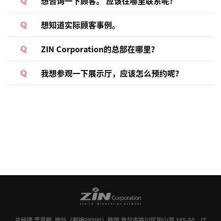
想咨询一下顾客。 应该往哪里联系呢?
Q
想知道实际顾客事例。
Q
ZIN Corporation的总部在哪里？
Q
我想参观一下展示厅，应该怎么预约呢？
Q
总经理 李昌熙
地址（邮编08590）韩国 首尔市衿川区加山洞 345-50，IT