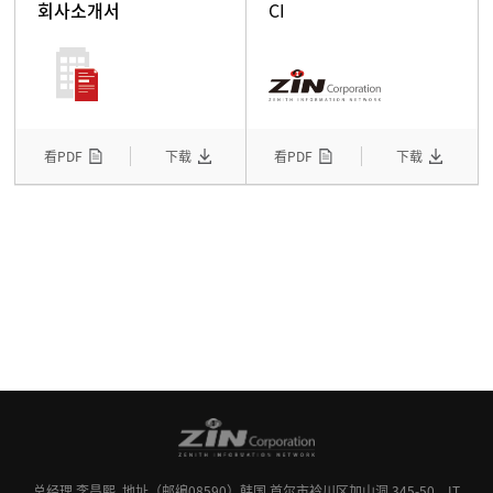
회사소개서
CI
看PDF
下载
看PDF
下载
总经理 李昌熙
地址（邮编08590）韩国 首尔市衿川区加山洞 345-50，IT