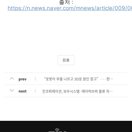
출처 :
https://n.news.naver.com/mnews/article/009/
目录
prev
“로봇이 부품 나르고 3D로 원인 찾고”···현대차 수원 하이테크센터 가보니
next
진코퍼레이션, 보우시스템·에이허브와 물류 자동화 위한 업무협약 체결