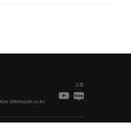
公告
 (thkim@zin.co.kr)