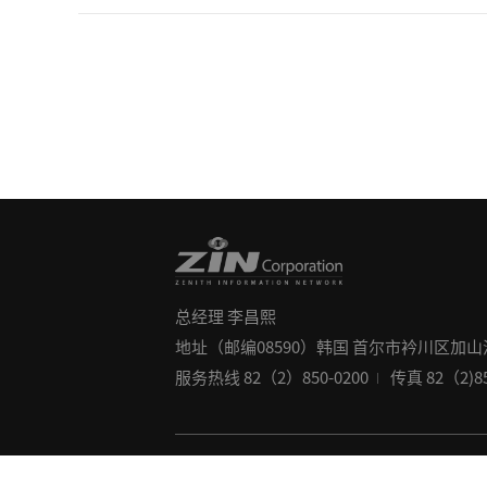
总经理 李昌熙
地址（邮编08590）韩国 首尔市衿川区加山洞 345
服务热线 82（2）850-0200
传真 82（2)85
Copyright©2020 ZINCORPORATION. All rig