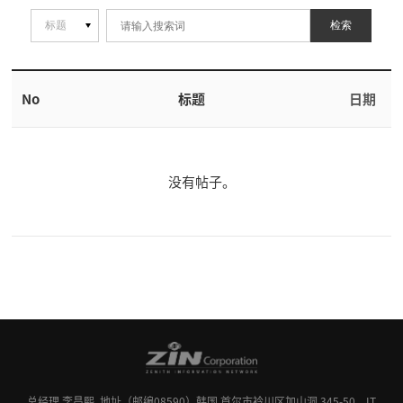
检索
No
标题
日期
没有帖子。
总经理 李昌熙
地址（邮编08590）韩国 首尔市衿川区加山洞 345-50，IT