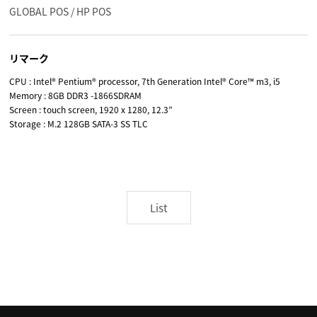
GLOBAL POS / HP POS
リマーク
CPU : Intel® Pentium® processor, 7th Generation Intel® Core™ m3, i5
Memory : 8GB DDR3 -1866SDRAM
Screen : touch screen, 1920 x 1280, 12.3”
Storage : M.2 128GB SATA-3 SS TLC
List