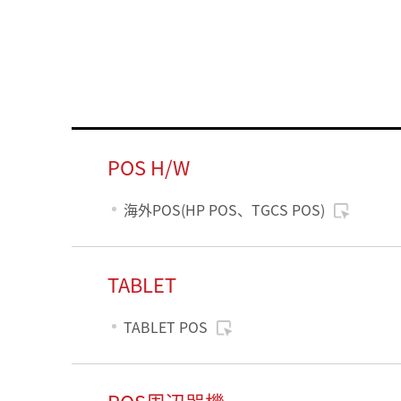
POS H/W
海外POS(HP POS、TGCS POS)
TABLET
TABLET POS
POS周辺器機