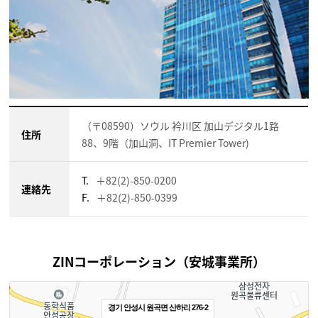
（〒08590）ソウル 衿川区 加山デジタル1路
住所
88、9階（加山洞、IT Premier Tower)
T.
＋82(2)-850-0200
連絡先
F.
＋82(2)-850-0399
ZINコーポレーション（安城事業所）
경기 안성시 원곡면 산하리 276-2