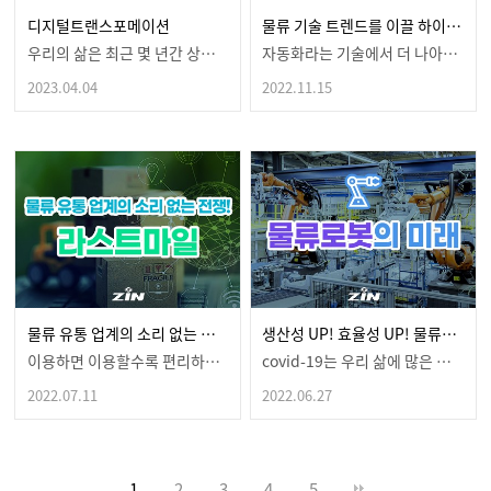
디지털트랜스포메이션
물류 기술 트렌드를 이끌 하이퍼오토메이션에 대해
우리의 삶은 최근 몇 년간 상당히 많이 변화했습니다.일…
자동화라는 기술에서 더 나아가 이제는 기업 입장에서효율…
2023.04.04
2022.11.15
물류 유통 업계의 소리 없는 전쟁! 라스트마일을 잡아라
생산성 UP! 효율성 UP! 물류로봇의 미래
이용하면 이용할수록 편리하게 느껴지는 배송,편하고 빠르…
covid-19는 우리 삶에 많은 불편과 어려움을 주었…
2022.07.11
2022.06.27
1
2
3
4
5