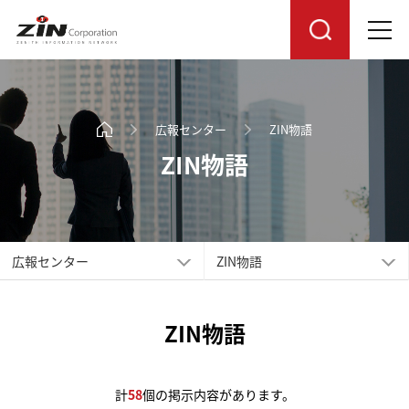
広報センター
ZIN物語
ZIN物語
広報センター
ZIN物語
ZIN物語
計
58
個の掲示内容があります。