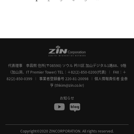
代表理事 李昌熙
住所(〒08590) ソウル 衿川区 加山デジタル1路88、9階
（加山洞、IT Premier Tower)
TEL：＋82(2)-850-0200(代表)
FAX：＋
82(2)-850-0399
事業者登録番号 220-81-20098
個人情報責任者 金泰
亨 (thkim@zin.co.kr)
お知らせ
Copyright©2020 ZINCORPORATION. All rights reserved.