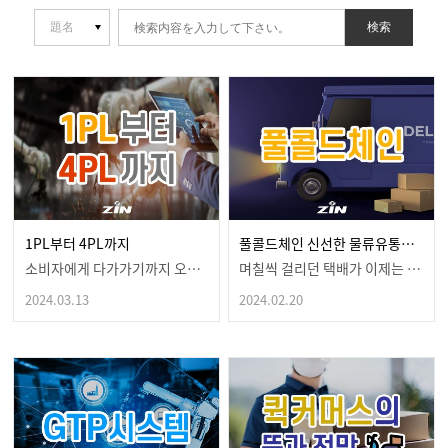
検索
1PL부터 4PL까지
풀콜드체인 신선한 물류유통의 핵심이 되다!
소비자에게 다가가기까지 오래 걸려배송이 언제 오나 오매…
며칠씩 걸리던 택배가 이제는 하루면우리 집 앞으로 도착…
2024.03.13
2024.02.20