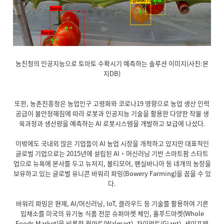
농진청의 인공지능으로 토마토 수확시기 예측하는 솔루션 이미지(사진:본
지DB)
또한, 농촌진흥청은 농업인구 고령화와 코로나19 영향으로 농업 생산 인력
공급이 불안정해짐에 따라 로봇과 인공지능 기술을 활용한 다양한 작물 생
육과정과 생산량을 예측하는 AI 로봇시스템을 개발하고 보급에 나섰다.
이밖에도 국내외 많은 기업들이 AI 농업 시장을 개척하고 있지만 대표적인
글로벌 기업으로는 2015년에 설립된 AI‧머신러닝 기반 스마트팜 스타트
업으로 뉴욕에 본사를 두고 뉴저지, 볼티모어, 팬실바니아 등 네개의 농장을
보유하고 있는 글로벌 유니콘 바워리 파밍(Bowery Farming)을 꼽을 수 있
다.
바워리 파밍은 현재, AI/머신러닝, IoT, 클라우드 등 기술를 활용하여 기른
입채소를 미국의 유기농 식품 전문 슈퍼마켓 체인, 홀푸드마켓(Whole
Foods Market)을 비롯한 월마트(Walmart), 자이언트(Giant), 세이프웨