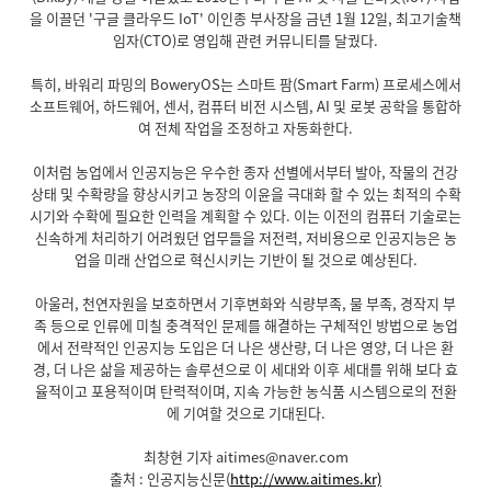
을 이끌던 '구글 클라우드 IoT' 이인종 부사장을 금년 1월 12일, 최고기술책
임자(CTO)로 영입해 관련 커뮤니티를 달궜다.
특히, 바워리 파밍의 BoweryOS는 스마트 팜(Smart Farm) 프로세스에서
소프트웨어, 하드웨어, 센서, 컴퓨터 비전 시스템, AI 및 로봇 공학을 통합하
여 전체 작업을 조정하고 자동화한다.
이처럼 농업에서 인공지능은 우수한 종자 선별에서부터 발아, 작물의 건강
상태 및 수확량을 향상시키고 농장의 이윤을 극대화 할 수 있는 최적의 수확
시기와 수확에 필요한 인력을 계획할 수 있다. 이는 이전의 컴퓨터 기술로는
신속하게 처리하기 어려웠던 업무들을 저전력, 저비용으로 인공지능은 농
업을 미래 산업으로 혁신시키는 기반이 될 것으로 예상된다.
아울러, 천연자원을 보호하면서 기후변화와 식량부족, 물 부족, 경작지 부
족 등으로 인류에 미칠 충격적인 문제를 해결하는 구체적인 방법으로 농업
에서 전략적인 인공지능 도입은 더 나은 생산량, 더 나은 영양, 더 나은 환
경, 더 나은 삶을 제공하는 솔루션으로 이 세대와 이후 세대를 위해 보다 효
율적이고 포용적이며 탄력적이며, 지속 가능한 농식품 시스템으로의 전환
에 기여할 것으로 기대된다.
최창현 기자 aitimes@naver.com
출처 : 인공지능신문(
http://www.aitimes.kr)