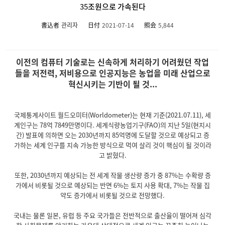
35조원으로 가속된다
書込者
관리자
日付
2021-07-14
照会
5,844
이전의 컴퓨터 기술로는 신속하게 처리하기 어려웠던 작업
들을 저전력, 저비용으로 인공지능은 농업을 미래 산업으로
혁신시키는 기반이 될 것...
국제통계사이트 월드오미터(Worldometer)는 현재 기준(2021.07.11), 세
계인구는 78억 7849만명이다. 세계식량농업기구(FAO)의 지난 5일(현지시
간) 발표에 의하면 오는 2030년까지 85억명에 도달할 것으로 예상되고 증
가하는 세계 인구를 지속 가능한 방식으로 먹여 살리 것이 핵심이 될 것이라
고 밝혔다.
또한, 2030년까지 예상되는 전 세계 작물 생산량 증가 중 87%는 수확량 증
가에서 비롯될 것으로 예상되는 반면 6%는 토지 사용 확대, 7%는 작물 집
약도 증가에서 비롯될 것으로 전망했다.
국내는 물론 일본, 유럽 등 주요 국가들은 전반적으로 출산율이 떨어져 심각