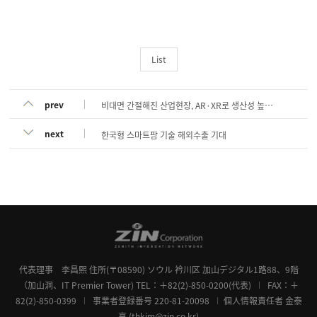
List
prev
비대면 간절해진 산업현장, AR·XR로 생산성 높인다
next
한국형 스마트팜 기술 해외수출 기대
代表理事 李昌熙
住所(〒08590) ソウル 衿川区 加山デジタル1路88、9階
（加山洞、IT Premier Tower)
TEL：＋82(2)-850-0200(代表)
FAX：＋
82(2)-850-0399
事業者登録番号 220-81-20098
個人情報責任者 金泰
亨 (thkim@zin.co.kr)