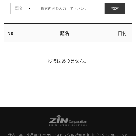
検索
No
題名
日付
投稿はありません。
代表理事 李昌熙
住所(〒08590) ソウル 衿川区 加山デジタル1路88、9階